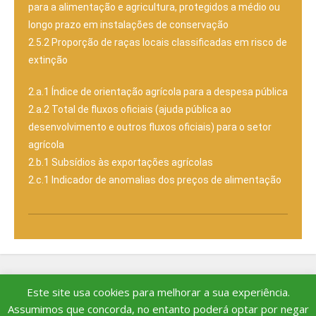
para a alimentação e agricultura, protegidos a médio ou
longo prazo em instalações de conservação
2.5.2 Proporção de raças locais classificadas em risco de
extinção
2.a.1 Índice de orientação agrícola para a despesa pública
2.a.2 Total de fluxos oficiais (ajuda pública ao
desenvolvimento e outros fluxos oficiais) para o setor
agrícola
2.b.1 Subsídios às exportações agrícolas
2.c.1 Indicador de anomalias dos preços de alimentação
Este site usa cookies para melhorar a sua experiência.
Copyright © 2026. Criado por
Cornucópia Original - Consultoria e
Assumimos que concorda, no entanto poderá optar por negar
Comunicação
.